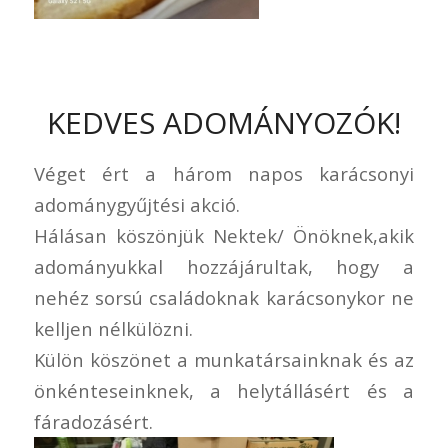
KEDVES ADOMÁNYOZÓK!
Véget ért a három napos karácsonyi
adománygyűjtési akció.
Hálásan köszönjük Nektek/ Önöknek,akik
adományukkal hozzájárultak, hogy a
nehéz sorsú családoknak karácsonykor ne
kelljen nélkülözni.
Külön köszönet a munkatársainknak és az
önkénteseinknek, a helytállásért és a
fáradozásért.