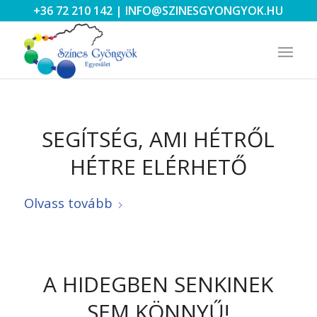
+36 72 210 142
|
INFO@SZINESGYONGYOK.HU
SEGÍTSÉG, AMI HÉTRŐL
HÉTRE ELÉRHETŐ
Olvass tovább
A HIDEGBEN SENKINEK
SEM KÖNNYŰ!