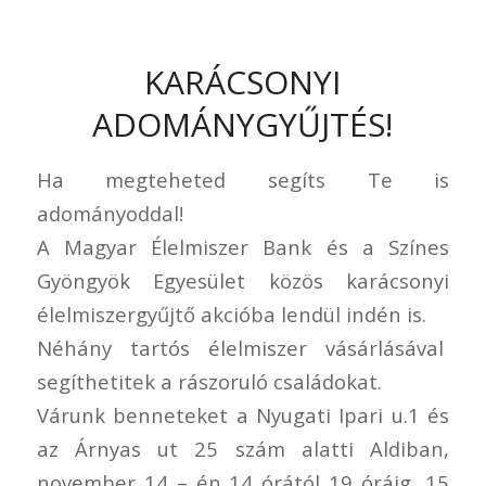
KARÁCSONYI
ADOMÁNYGYŰJTÉS!
Ha megteheted segíts Te is
adományoddal!
A Magyar Élelmiszer Bank és a Színes
Gyöngyök Egyesület közös karácsonyi
élelmiszergyűjtő akcióba lendül indén is.
Néhány tartós élelmiszer vásárlásával
segíthetitek a rászoruló családokat.
Várunk benneteket a Nyugati Ipari u.1 és
az Árnyas ut 25 szám alatti Aldiban,
november 14 – én 14 órától 19 óráig, 15