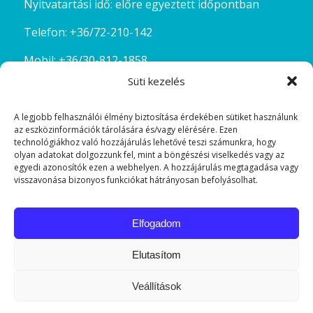
Nyitvatartási idő: előre egyeztett időpontban
Telefon:
+36/72-210-142
Mobil:
+36/30-812-1858
Süti kezelés
Email:
kostolda@szinesgyongyok.hu
A legjobb felhasználói élmény biztosítása érdekében sütiket használunk
az eszközinformációk tárolására és/vagy elérésére. Ezen
technológiákhoz való hozzájárulás lehetővé teszi számunkra, hogy
olyan adatokat dolgozzunk fel, mint a böngészési viselkedés vagy az
egyedi azonosítók ezen a webhelyen. A hozzájárulás megtagadása vagy
visszavonása bizonyos funkciókat hátrányosan befolyásolhat.
FACEBOOK
Elfogadom
Elutasítom
Veállítások
© Copyright -
Színesgyöngyök