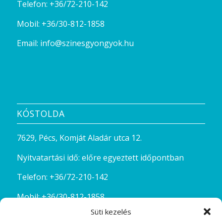
Telefon:
+36/72-210-142
Mobil:
+36/30-812-1858
Email:
info@szinesgyongyok.hu
KÓSTOLDA
7629, Pécs, Komját Aladár utca 12.
Nyitvatartási idő: előre egyeztett időpontban
Telefon:
+36/72-210-142
Mobil:
+36/30-812-1858
Süti kezelés
Email:
kostolda@szinesgyongyok.hu