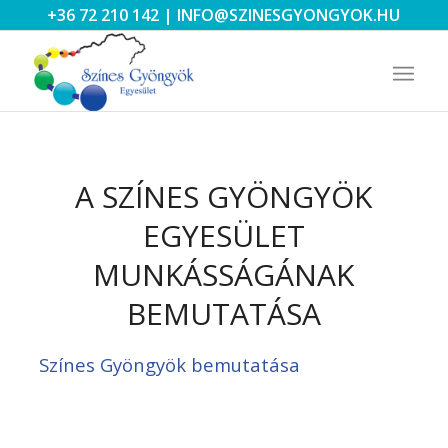
+36 72 210 142
|
INFO@SZINESGYONGYOK.HU
A SZÍNES GYÖNGYÖK
EGYESÜLET
MUNKÁSSÁGÁNAK
BEMUTATÁSA
Színes Gyöngyök bemutatása