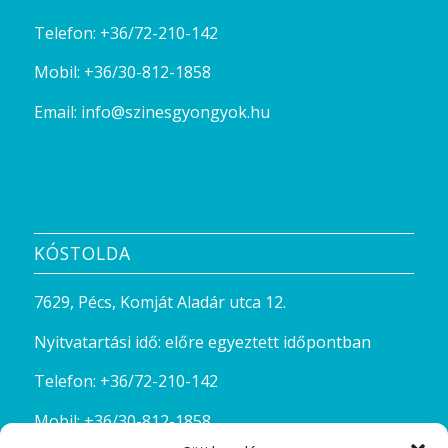
Telefon:
+36/72-210-142
Mobil:
+36/30-812-1858
Email:
info@szinesgyongyok.hu
KÓSTOLDA
7629, Pécs, Komját Aladár utca 12.
Nyitvatartási idő: előre egyeztett időpontban
Telefon:
+36/72-210-142
Mobil:
+36/30-812-1858