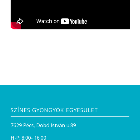
SZÍNES GYÖNGYÖK EGYESÜLET
7629 Pécs, Dobó István u.89
H-P: 8:00- 16:00