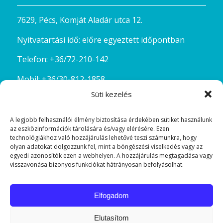
7629, Pécs, Komját Aladár utca 12.
Nyitvatartási idő: előre egyeztett időpontban
Telefon:
+36/72-210-142
Mobil:
+36/30-812-1858
Süti kezelés
Email:
kostolda@szinesgyongyok.hu
A legjobb felhasználói élmény biztosítása érdekében sütiket használunk
az eszközinformációk tárolására és/vagy elérésére. Ezen
technológiákhoz való hozzájárulás lehetővé teszi számunkra, hogy
olyan adatokat dolgozzunk fel, mint a böngészési viselkedés vagy az
egyedi azonosítók ezen a webhelyen. A hozzájárulás megtagadása vagy
visszavonása bizonyos funkciókat hátrányosan befolyásolhat.
FACEBOOK
Elfogadom
Elutasítom