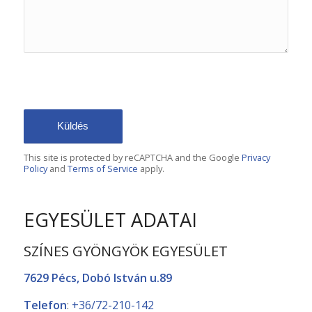
SORRY, A PROBLEM OCCURRED
TRYING TO COMMUNICATE WITH
GOOGLE RECAPTCHA API. YOU ARE
CURRENTLY NOT ABLE TO SUBMIT
THE CONTACT FORM. PLEASE TRY
AGAIN LATER - RELOAD THE PAGE
AND ALSO CHECK YOUR INTERNET
CONNECTION.
This site is protected by reCAPTCHA and the Google
Privacy
Policy
and
Terms of Service
apply.
EGYESÜLET ADATAI