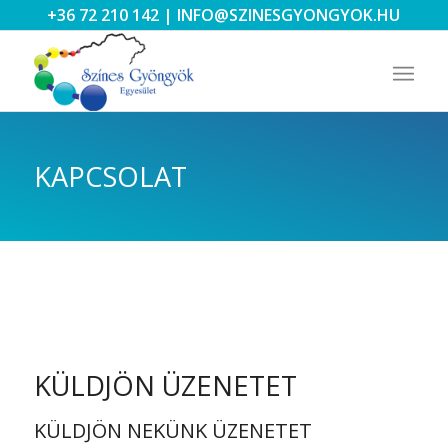
+36 72 210 142
|
INFO@SZINESGYONGYOK.HU
KAPCSOLAT
KÜLDJÖN ÜZENETET
KÜLDJÖN NEKÜNK ÜZENETET