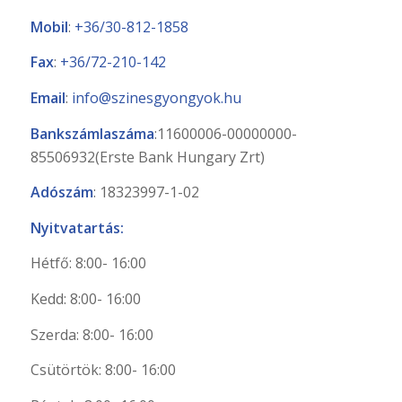
SZÍNES GYÖNGYÖK EGYESÜLET
7629 Pécs, Dobó István u.89
Telefon
:
+36/72-210-142
Mobil
:
+36/30-812-1858
Fax
:
+36/72-210-142
Email
:
info@szinesgyongyok.hu
Bankszámlaszáma
:11600006-
00000000-
85506932(Erste Bank Hungary Zrt)
Adószám
: 18323997-1-02
Nyitvatartás:
Hétfő: 8:00- 16:00