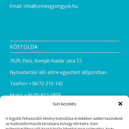
H-P: 8:00- 16:00
Telefon:
+36/72-210-142
Mobil:
+36/30-812-1858
Email:
info@szinesgyongyok.hu
KÓSTOLDA
7629, Pécs, Komját Aladár utca 12.
Süti kezelés
Nyitvatartási idő: előre egyeztett időpontban
A legjobb felhasználói élmény biztosítása érdekében sütiket használunk
Telefon:
+36/72-210-142
az eszközinformációk tárolására és/vagy elérésére. Ezen
technológiákhoz való hozzájárulás lehetővé teszi számunkra, hogy