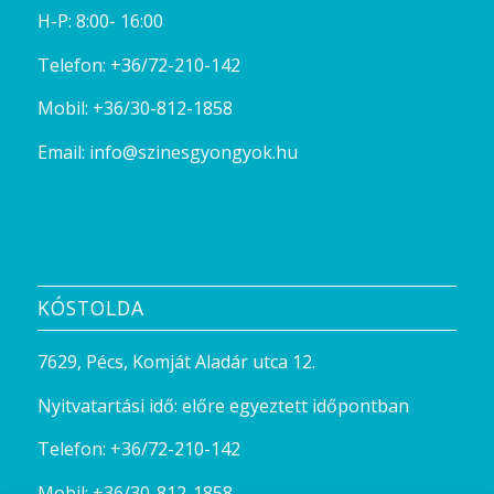
H-P: 8:00- 16:00
Telefon:
+36/72-210-142
Mobil:
+36/30-812-1858
Email:
info@szinesgyongyok.hu
KÓSTOLDA
7629, Pécs, Komját Aladár utca 12.
Nyitvatartási idő: előre egyeztett időpontban
Telefon:
+36/72-210-142
Mobil:
+36/30-812-1858