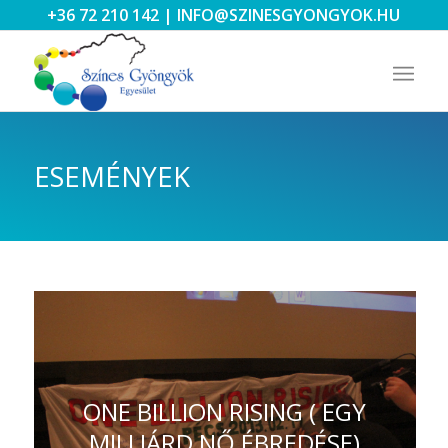
+36 72 210 142
|
INFO@SZINESGYONGYOK.HU
ESEMÉNYEK
ONE BILLION RISING ( EGY
MILLIÁRD NŐ ÉBREDÉSE)