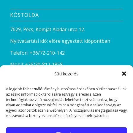
KÓSTOLDA
7629, Pécs, Komját Aladár utca 12.
Nyitvatartási idő: előre egyeztett időpontban
Telefon:
+36/72-210-142
Mobil:
+36/30-812-1858
Süti kezelés
Email:
kostolda@szinesgyongyok.hu
A legjobb felhasználói élmény biztosítása érdekében sütiket használunk
az eszközinformációk tárolására és/vagy elérésére. Ezen
technológiákhoz való hozzájárulás lehetővé teszi számunkra, hogy
olyan adatokat dolgozzunk fel, mint a böngészési viselkedés vagy az
egyedi azonosítók ezen a webhelyen. A hozzájárulás megtagadása vagy
visszavonása bizonyos funkciókat hátrányosan befolyásolhat.
FACEBOOK