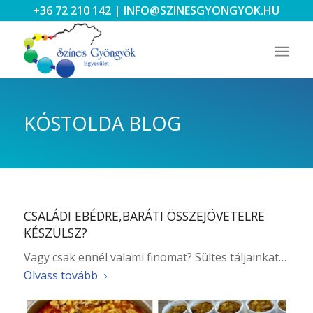
+36 72 210 142
|
INFO@SZINESGYONGYOK.HU
KÓSTOLDA BLOG
CSALÁDI EBÉDRE,BARÁTI ÖSSZEJÖVETELRE
KÉSZÜLSZ?
Vagy csak ennél valami finomat? Sültes táljainkat…
Olvass tovább