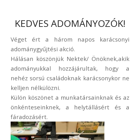
KEDVES ADOMÁNYOZÓK!
Véget ért a három napos karácsonyi
adománygyűjtési akció.
Hálásan köszönjük Nektek/ Önöknek,akik
adományukkal hozzájárultak, hogy a
nehéz sorsú családoknak karácsonykor ne
kelljen nélkülözni.
Külön köszönet a munkatársainknak és az
önkénteseinknek, a helytállásért és a
fáradozásért.