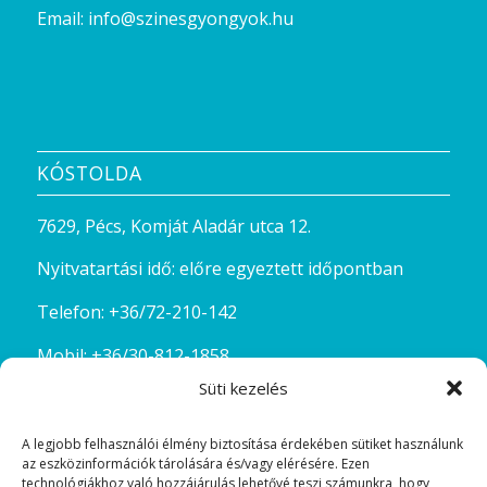
Email:
info@szinesgyongyok.hu
KÓSTOLDA
7629, Pécs, Komját Aladár utca 12.
Nyitvatartási idő: előre egyeztett időpontban
Telefon:
+36/72-210-142
Mobil:
+36/30-812-1858
Süti kezelés
Email:
kostolda@szinesgyongyok.hu
A legjobb felhasználói élmény biztosítása érdekében sütiket használunk
az eszközinformációk tárolására és/vagy elérésére. Ezen
technológiákhoz való hozzájárulás lehetővé teszi számunkra, hogy